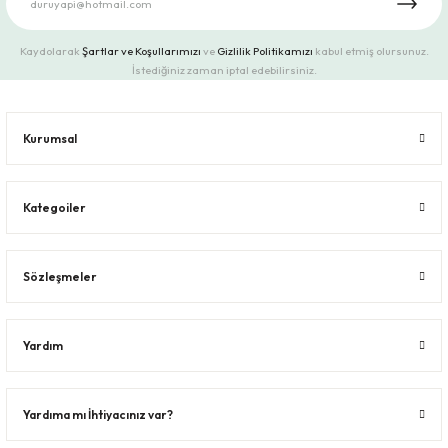
Kaydolarak
Şartlar ve Koşullarımızı
ve
Gizlilik Politikamızı
kabul etmiş olursunuz.
İstediğiniz zaman iptal edebilirsiniz.
Kurumsal
Kategoiler
Sözleşmeler
Yardım
Yardıma mı İhtiyacınız var?