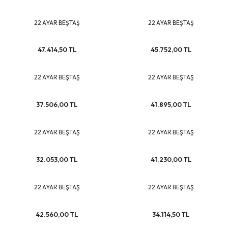
22 AYAR BEŞTAŞ
22 AYAR BEŞTAŞ
47.414,50 TL
45.752,00 TL
22 AYAR BEŞTAŞ
22 AYAR BEŞTAŞ
37.506,00 TL
41.895,00 TL
22 AYAR BEŞTAŞ
22 AYAR BEŞTAŞ
32.053,00 TL
41.230,00 TL
22 AYAR BEŞTAŞ
22 AYAR BEŞTAŞ
42.560,00 TL
34.114,50 TL