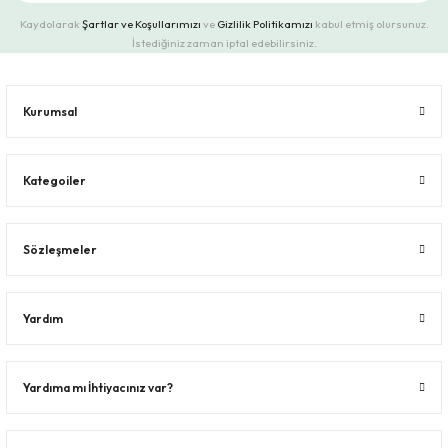
Kaydolarak
Şartlar ve Koşullarımızı
ve
Gizlilik Politikamızı
kabul etmiş olursunuz.
İstediğiniz zaman iptal edebilirsiniz.
Kurumsal
Kategoiler
Sözleşmeler
Yardım
Yardıma mı İhtiyacınız var?