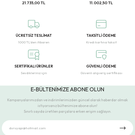
21.735,00 TL
11.002,50 TL
ÜCRETSİZ TESLİMAT
TAKSİTLİ ÖDEME
1000 TL’den itibaren
Kredi kartına taksit
SERTİFİKALI ÜRÜNLER
GÜVENLİ ÖDEME
Sevdikleriniz için
Güvenli alışveriş sertifikası
E-BÜLTENİMİZE ABONE OLUN
Kampanyalarımızdan ve indirimlerimizden güncel olarak haberdar olmak
istiyorsanız bültenimize abone olun!
Sınırlı sayıda üretilen parçalara erken erişim sağlayın.