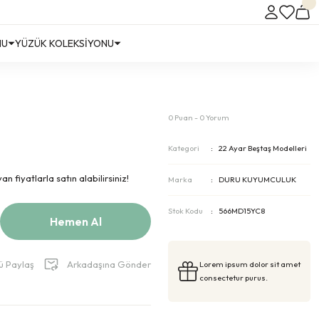
NU
YÜZÜK KOLEKSİYONU
0 Puan - 0 Yorum
Kategori
22 Ayar Beştaş Modelleri
n fiyatlarla satın alabilirsiniz!
Marka
DURU KUYUMCULUK
Stok Kodu
566MD15YC8
Hemen Al
ü Paylaş
Arkadaşına Gönder
Lorem ipsum dolor sit amet
consectetur purus.