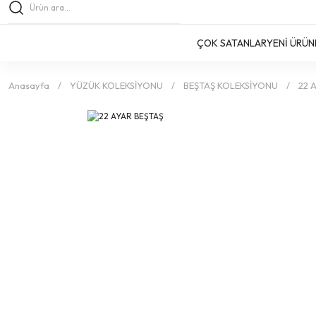
ÇOK SATANLAR
YENİ ÜRÜN
Anasayfa
YÜZÜK KOLEKSİYONU
BEŞTAŞ KOLEKSİYONU
22 A