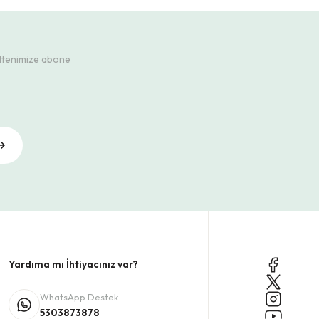
ültenimize abone
Yardıma mı İhtiyacınız var?
WhatsApp Destek
5303873878