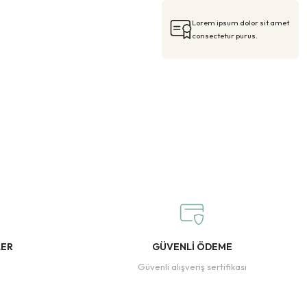
Lorem ipsum dolor sit amet
consectetur purus.
LER
GÜVENLİ ÖDEME
Güvenli alışveriş sertifikası