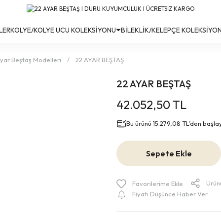
Türkiye’nin Her Yerine Ücretsiz Kargo!
Türkiye’nin Her Yerine Ücretsiz Kargo! #2
Türkiye’nin Her Yerine Ücretsiz Kargo! #3
LER
KOLYE/KOLYE UCU KOLEKSİYONU
BİLEKLİK/KELEPÇE KOLEKSİYO
yar Beştaş Modelleri
22 AYAR BEŞTAŞ
22 AYAR BEŞTAŞ
42.052,50 TL
Bu ürünü 15.279,08 TL’den başlaya
Sepete Ekle
Ürün
Fiyatı Düşünce Haber Ver