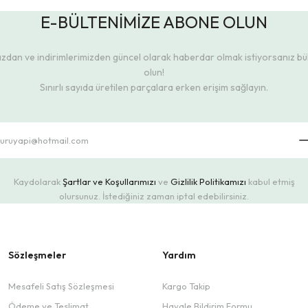
E-BÜLTENİMİZE ABONE OLUN
dan ve indirimlerimizden güncel olarak haberdar olmak istiyorsanız b
olun!
Sınırlı sayıda üretilen parçalara erken erişim sağlayın.
Kaydolarak
Şartlar ve Koşullarımızı
ve
Gizlilik Politikamızı
kabul etmiş
olursunuz. İstediğiniz zaman iptal edebilirsiniz.
Sözleşmeler
Yardım
Mesafeli Satış Sözleşmesi
Kargo Takip
Ödeme ve Teslimat
Havale Bildirim Formu