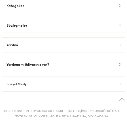
Kategoiler
Sözleşmeler
Yardım
Yardıma mı İhtiyacınız var?
Sosyal Medya
DURU TEKSTİL VE KUYUMCULUK TİCARET LİMİTED ŞİRKETİ *KURUKÖPRÜ MAH.
33034 SK. SELCUK OTEL NO: 11 A SEYHAN/ADANA, 01060 ADANA