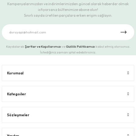
Kampanyalarımızdan ve indirimlerimizden güncel olarak haberdar olmak
istiyorsanız bültenimize abone olun!
Sınırlı sayıda üretilen parçalara erken erişim sağlayın.
Kaydolarak
Şartlar ve Koşullarımızı
ve
Gizlilik Politikamızı
kabul etmiş olursunuz.
İstediğiniz zaman iptal edebilirsiniz.
Kurumsal
Kategoiler
Sözleşmeler
Yardım