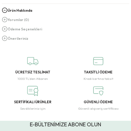
Ürün Hakkında
Yorumlar (0)
Ödeme Seçenekleri
Önerileriniz
ÜCRETSİZ TESLİMAT
TAKSİTLİ ÖDEME
1000 TL’den itibaren
Kredi kartına taksit
SERTİFİKALI ÜRÜNLER
GÜVENLİ ÖDEME
Sevdikleriniz için
Güvenli alışveriş sertifikası
E-BÜLTENİMİZE ABONE OLUN