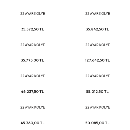
22 AYAR KOLYE
22 AYAR KOLYE
35.572,50 TL
35.842,50 TL
22 AYAR KOLYE
22 AYAR KOLYE
35.775,00 TL
127.642,50 TL
22 AYAR KOLYE
22 AYAR KOLYE
46.237,50 TL
55.012,50 TL
22 AYAR KOLYE
22 AYAR KOLYE
45.360,00 TL
50.085,00 TL