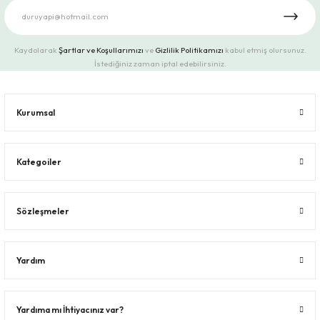
Kaydolarak
Şartlar ve Koşullarımızı
ve
Gizlilik Politikamızı
kabul etmiş olursunuz.
İstediğiniz zaman iptal edebilirsiniz.
Kurumsal
Kategoiler
Sözleşmeler
Yardım
Yardıma mı İhtiyacınız var?