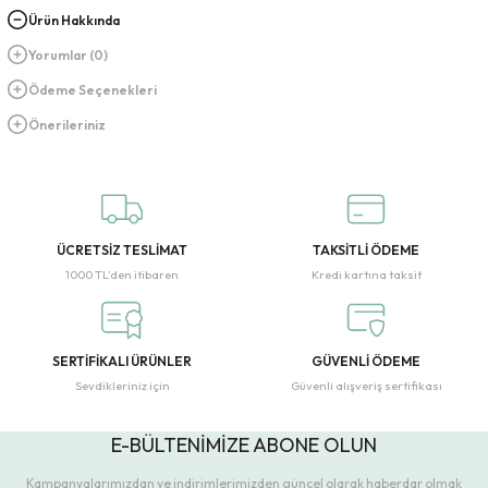
Ürün Hakkında
Yorumlar (0)
Ödeme Seçenekleri
Önerileriniz
ÜCRETSİZ TESLİMAT
TAKSİTLİ ÖDEME
1000 TL’den itibaren
Kredi kartına taksit
SERTİFİKALI ÜRÜNLER
GÜVENLİ ÖDEME
Sevdikleriniz için
Güvenli alışveriş sertifikası
E-BÜLTENİMİZE ABONE OLUN
Kampanyalarımızdan ve indirimlerimizden güncel olarak haberdar olmak