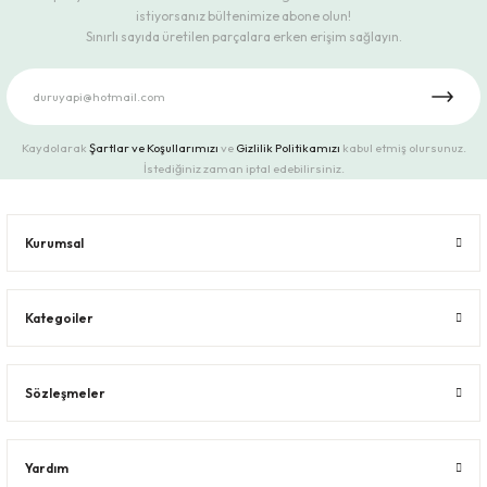
istiyorsanız bültenimize abone olun!
Sınırlı sayıda üretilen parçalara erken erişim sağlayın.
Kaydolarak
Şartlar ve Koşullarımızı
ve
Gizlilik Politikamızı
kabul etmiş olursunuz.
İstediğiniz zaman iptal edebilirsiniz.
Kurumsal
Kategoiler
Sözleşmeler
Yardım