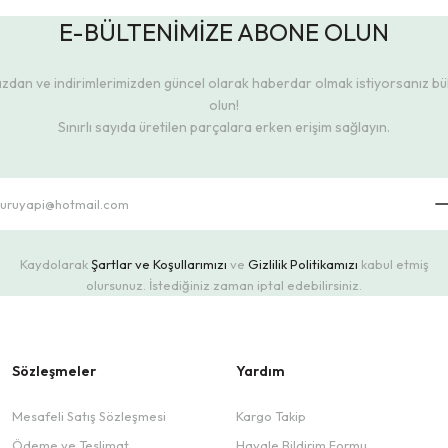
E-BÜLTENİMİZE ABONE OLUN
dan ve indirimlerimizden güncel olarak haberdar olmak istiyorsanız b
olun!
Sınırlı sayıda üretilen parçalara erken erişim sağlayın.
Kaydolarak
Şartlar ve Koşullarımızı
ve
Gizlilik Politikamızı
kabul etmiş
olursunuz. İstediğiniz zaman iptal edebilirsiniz.
Sözleşmeler
Yardım
Mesafeli Satış Sözleşmesi
Kargo Takip
Ödeme ve Teslimat
Havale Bildirim Formu