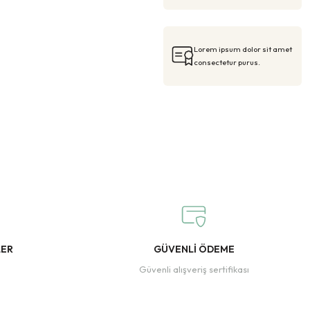
Lorem ipsum dolor sit amet
consectetur purus.
LER
GÜVENLİ ÖDEME
Güvenli alışveriş sertifikası