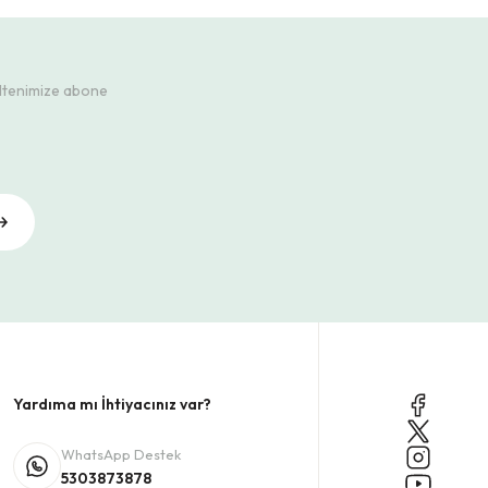
ültenimize abone
Yardıma mı İhtiyacınız var?
WhatsApp Destek
5303873878