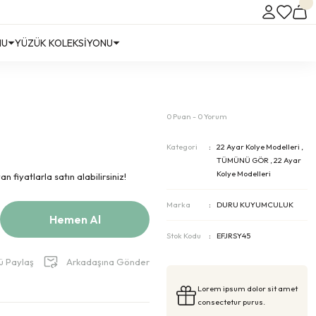
NU
YÜZÜK KOLEKSİYONU
0 Puan - 0 Yorum
Kategori
22 Ayar Kolye Modelleri
,
TÜMÜNÜ GÖR
,
22 Ayar
Kolye Modelleri
 fiyatlarla satın alabilirsiniz!
Marka
DURU KUYUMCULUK
Hemen Al
Stok Kodu
EFJRSY45
ü Paylaş
Arkadaşına Gönder
Lorem ipsum dolor sit amet
consectetur purus.