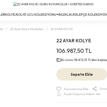
Türkiye’nin Her Yerine Ücretsiz Kargo!
Türkiye’nin Her Yerine Ücretsiz Kargo! #2
Türkiye’nin Her Yerine Ücretsiz Kargo! #3
LER
KOLYE/KOLYE UCU KOLEKSİYONU
BİLEKLİK/KELEPÇE KOLEKSİYO
NU
22 Ayar Kolye Modelleri
22 AYAR KOLYE
22 AYAR KOLYE
106.987,50 TL
Bu ürünü 38.872,13 TL’den başlayan
Sepete Ekle
Ürün
Fiyatı Düşünce Haber Ver