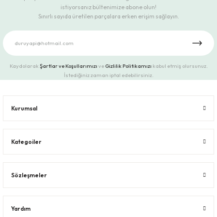
istiyorsanız bültenimize abone olun!
Sınırlı sayıda üretilen parçalara erken erişim sağlayın.
Kaydolarak
Şartlar ve Koşullarımızı
ve
Gizlilik Politikamızı
kabul etmiş olursunuz.
İstediğiniz zaman iptal edebilirsiniz.
Kurumsal
Kategoiler
Sözleşmeler
Yardım