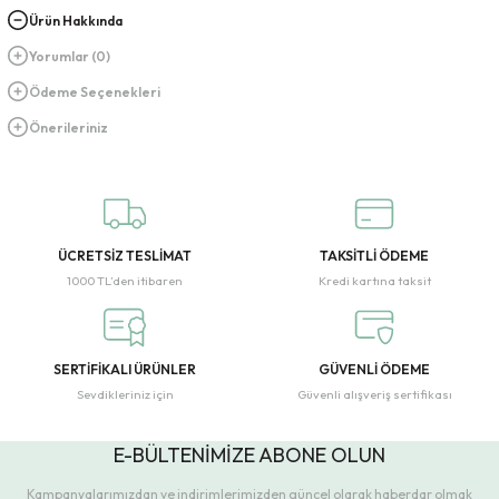
Ürün Hakkında
Yorumlar (0)
Ödeme Seçenekleri
Önerileriniz
ÜCRETSİZ TESLİMAT
TAKSİTLİ ÖDEME
1000 TL’den itibaren
Kredi kartına taksit
SERTİFİKALI ÜRÜNLER
GÜVENLİ ÖDEME
Sevdikleriniz için
Güvenli alışveriş sertifikası
E-BÜLTENİMİZE ABONE OLUN
Kampanyalarımızdan ve indirimlerimizden güncel olarak haberdar olmak