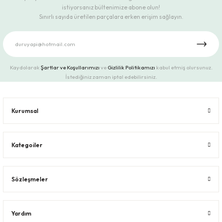
istiyorsanız bültenimize abone olun!
Sınırlı sayıda üretilen parçalara erken erişim sağlayın.
Kaydolarak
Şartlar ve Koşullarımızı
ve
Gizlilik Politikamızı
kabul etmiş olursunuz.
İstediğiniz zaman iptal edebilirsiniz.
Kurumsal
Kategoiler
Sözleşmeler
Yardım