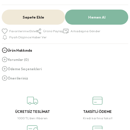
Sepete Ekle
Hemen Al
Ürünü Paylaş
Arkadaşına Gönder
Fiyatı Düşünce Haber Ver
Ürün Hakkında
Yorumlar (0)
Ödeme Seçenekleri
Önerileriniz
ÜCRETSİZ TESLİMAT
TAKSİTLİ ÖDEME
1000 TL’den itibaren
Kredi kartına taksit