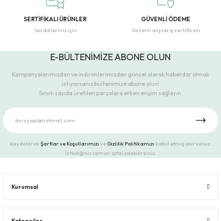
SERTİFİKALI ÜRÜNLER
GÜVENLİ ÖDEME
Sevdikleriniz için
Güvenli alışveriş sertifikası
E-BÜLTENİMİZE ABONE OLUN
Kampanyalarımızdan ve indirimlerimizden güncel olarak haberdar olmak
istiyorsanız bültenimize abone olun!
Sınırlı sayıda üretilen parçalara erken erişim sağlayın.
Kaydolarak
Şartlar ve Koşullarımızı
ve
Gizlilik Politikamızı
kabul etmiş olursunuz.
İstediğiniz zaman iptal edebilirsiniz.
Kurumsal
Kategoiler