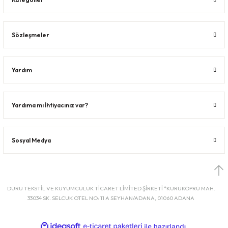
Sözleşmeler
Yardım
Yardıma mı İhtiyacınız var?
Sosyal Medya
DURU TEKSTİL VE KUYUMCULUK TİCARET LİMİTED ŞİRKETİ *KURUKÖPRÜ MAH.
33034 SK. SELCUK OTEL NO: 11 A SEYHAN/ADANA, 01060 ADANA
ideasoft
ile
e-