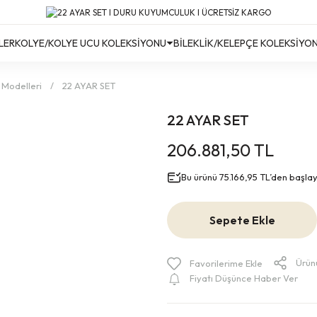
Türkiye’nin Her Yerine Ücretsiz Kargo!
Türkiye’nin Her Yerine Ücretsiz Kargo! #2
Türkiye’nin Her Yerine Ücretsiz Kargo! #3
LER
KOLYE/KOLYE UCU KOLEKSİYONU
BİLEKLİK/KELEPÇE KOLEKSİYO
 Modelleri
22 AYAR SET
22 AYAR SET
206.881,50 TL
Bu ürünü 75.166,95 TL’den başlayan
Sepete Ekle
Ürün
Fiyatı Düşünce Haber Ver