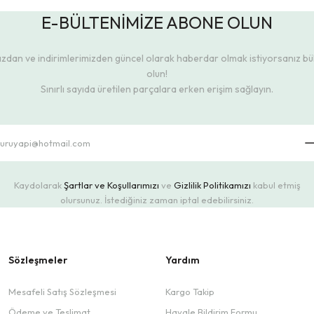
E-BÜLTENİMİZE ABONE OLUN
dan ve indirimlerimizden güncel olarak haberdar olmak istiyorsanız b
olun!
Sınırlı sayıda üretilen parçalara erken erişim sağlayın.
Kaydolarak
Şartlar ve Koşullarımızı
ve
Gizlilik Politikamızı
kabul etmiş
olursunuz. İstediğiniz zaman iptal edebilirsiniz.
Sözleşmeler
Yardım
Mesafeli Satış Sözleşmesi
Kargo Takip
Ödeme ve Teslimat
Havale Bildirim Formu