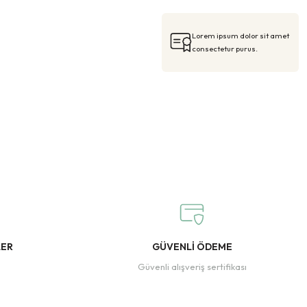
Lorem ipsum dolor sit amet
consectetur purus.
LER
GÜVENLİ ÖDEME
Güvenli alışveriş sertifikası