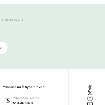
ültenimize abone
Yardıma mı İhtiyacınız var?
WhatsApp Destek
5303873878