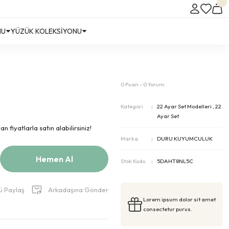
NU
YÜZÜK KOLEKSİYONU
0 Puan - 0 Yorum
Kategori
22 Ayar Set Modelleri
,
22
Ayar Set
 fiyatlarla satın alabilirsiniz!
Marka
DURU KUYUMCULUK
Hemen Al
Stok Kodu
5DAHT8NL5C
ü Paylaş
Arkadaşına Gönder
Lorem ipsum dolor sit amet
consectetur purus.