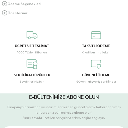
Ödeme Seçenekleri
Önerileriniz
ÜCRETSİZ TESLİMAT
TAKSİTLİ ÖDEME
1000 TL’den itibaren
Kredi kartına taksit
SERTİFİKALI ÜRÜNLER
GÜVENLİ ÖDEME
Sevdikleriniz için
Güvenli alışveriş sertifikası
E-BÜLTENİMİZE ABONE OLUN
Kampanyalarımızdan ve indirimlerimizden güncel olarak haberdar olmak
istiyorsanız bültenimize abone olun!
Sınırlı sayıda üretilen parçalara erken erişim sağlayın.