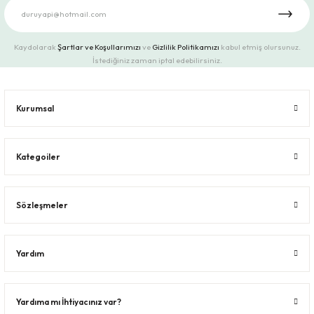
Kaydolarak
Şartlar ve Koşullarımızı
ve
Gizlilik Politikamızı
kabul etmiş olursunuz.
İstediğiniz zaman iptal edebilirsiniz.
Kurumsal
Kategoiler
Sözleşmeler
Yardım
Yardıma mı İhtiyacınız var?