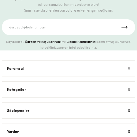
istiyorsanız bültenimize abone olun!
Sınırlı sayıda üretilen parçalara erken erişim sağlayın.
Kaydolarak
Şartlar ve Koşullarımızı
ve
Gizlilik Politikamızı
kabul etmiş olursunuz.
İstediğiniz zaman iptal edebilirsiniz.
Kurumsal
Kategoiler
Sözleşmeler
Yardım