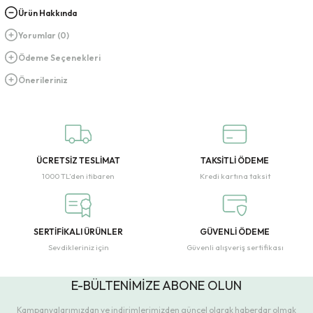
Ürün Hakkında
Yorumlar (0)
Ödeme Seçenekleri
Önerileriniz
ÜCRETSİZ TESLİMAT
TAKSİTLİ ÖDEME
1000 TL’den itibaren
Kredi kartına taksit
SERTİFİKALI ÜRÜNLER
GÜVENLİ ÖDEME
Sevdikleriniz için
Güvenli alışveriş sertifikası
E-BÜLTENİMİZE ABONE OLUN
Kampanyalarımızdan ve indirimlerimizden güncel olarak haberdar olmak