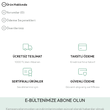
Ürün Hakkında
Yorumlar (0)
Ödeme Seçenekleri
Önerileriniz
ÜCRETSİZ TESLİMAT
TAKSİTLİ ÖDEME
1000 TL’den itibaren
Kredi kartına taksit
SERTİFİKALI ÜRÜNLER
GÜVENLİ ÖDEME
Sevdikleriniz için
Güvenli alışveriş sertifikası
E-BÜLTENİMİZE ABONE OLUN
Kampanyalarımızdan ve indirimlerimizden güncel olarak haberdar olmak