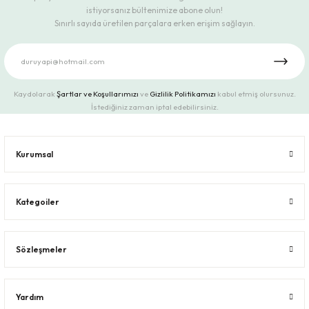
istiyorsanız bültenimize abone olun!
Sınırlı sayıda üretilen parçalara erken erişim sağlayın.
Kaydolarak
Şartlar ve Koşullarımızı
ve
Gizlilik Politikamızı
kabul etmiş olursunuz.
İstediğiniz zaman iptal edebilirsiniz.
Kurumsal
Kategoiler
Sözleşmeler
Yardım