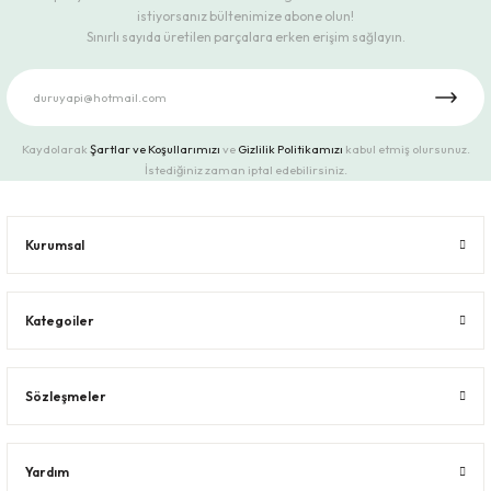
istiyorsanız bültenimize abone olun!
Sınırlı sayıda üretilen parçalara erken erişim sağlayın.
Kaydolarak
Şartlar ve Koşullarımızı
ve
Gizlilik Politikamızı
kabul etmiş olursunuz.
İstediğiniz zaman iptal edebilirsiniz.
Kurumsal
Kategoiler
Sözleşmeler
Yardım