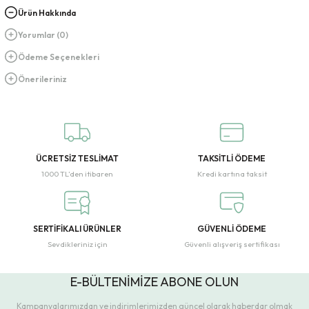
Ürün Hakkında
Yorumlar (0)
Ödeme Seçenekleri
Önerileriniz
ÜCRETSİZ TESLİMAT
TAKSİTLİ ÖDEME
1000 TL’den itibaren
Kredi kartına taksit
SERTİFİKALI ÜRÜNLER
GÜVENLİ ÖDEME
Sevdikleriniz için
Güvenli alışveriş sertifikası
E-BÜLTENİMİZE ABONE OLUN
Kampanyalarımızdan ve indirimlerimizden güncel olarak haberdar olmak