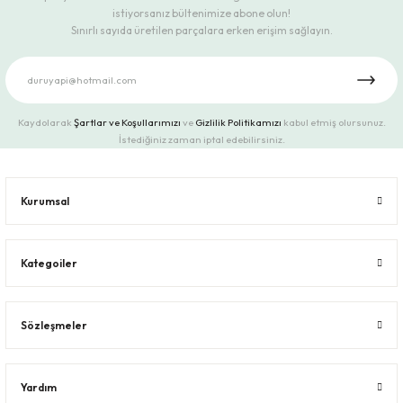
istiyorsanız bültenimize abone olun!
Sınırlı sayıda üretilen parçalara erken erişim sağlayın.
Kaydolarak
Şartlar ve Koşullarımızı
ve
Gizlilik Politikamızı
kabul etmiş olursunuz.
İstediğiniz zaman iptal edebilirsiniz.
Kurumsal
Kategoiler
Sözleşmeler
Yardım