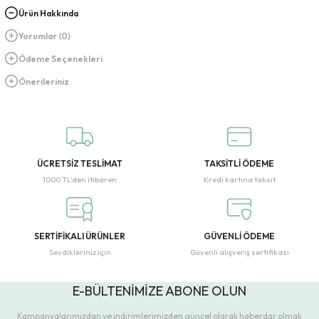
Ürün Hakkında
Yorumlar (0)
Ödeme Seçenekleri
Önerileriniz
ÜCRETSİZ TESLİMAT
TAKSİTLİ ÖDEME
1000 TL’den itibaren
Kredi kartına taksit
SERTİFİKALI ÜRÜNLER
GÜVENLİ ÖDEME
Sevdikleriniz için
Güvenli alışveriş sertifikası
E-BÜLTENİMİZE ABONE OLUN
Kampanyalarımızdan ve indirimlerimizden güncel olarak haberdar olmak