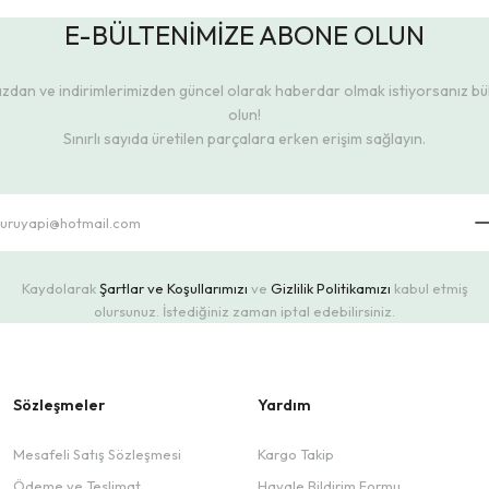
E-BÜLTENİMİZE ABONE OLUN
dan ve indirimlerimizden güncel olarak haberdar olmak istiyorsanız b
olun!
Sınırlı sayıda üretilen parçalara erken erişim sağlayın.
Kaydolarak
Şartlar ve Koşullarımızı
ve
Gizlilik Politikamızı
kabul etmiş
olursunuz. İstediğiniz zaman iptal edebilirsiniz.
Sözleşmeler
Yardım
Mesafeli Satış Sözleşmesi
Kargo Takip
Ödeme ve Teslimat
Havale Bildirim Formu