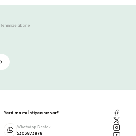
ültenimize abone
Yardıma mı İhtiyacınız var?
WhatsApp Destek
5303873878