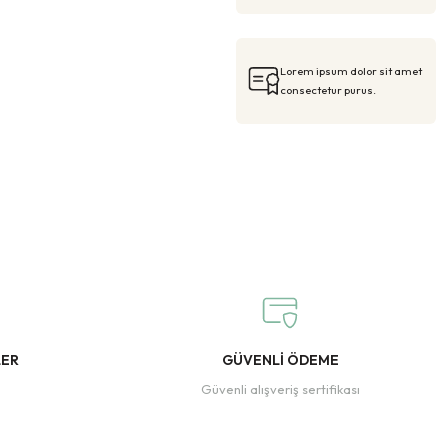
Lorem ipsum dolor sit amet
consectetur purus.
LER
GÜVENLİ ÖDEME
Güvenli alışveriş sertifikası