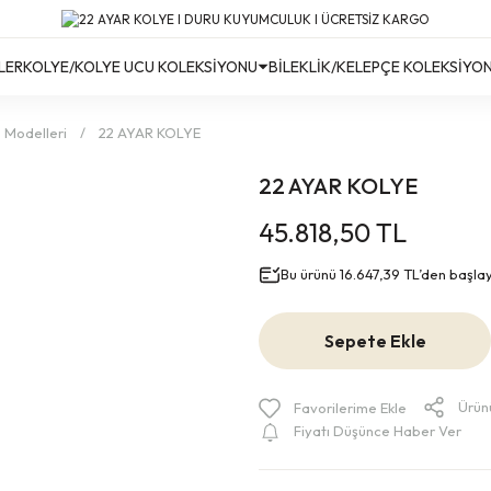
Türkiye’nin Her Yerine Ücretsiz Kargo!
Türkiye’nin Her Yerine Ücretsiz Kargo! #2
Türkiye’nin Her Yerine Ücretsiz Kargo! #3
LER
KOLYE/KOLYE UCU KOLEKSİYONU
BİLEKLİK/KELEPÇE KOLEKSİYO
e Modelleri
22 AYAR KOLYE
22 AYAR KOLYE
45.818,50 TL
Bu ürünü 16.647,39 TL’den başlayan
Sepete Ekle
Ürün
Fiyatı Düşünce Haber Ver