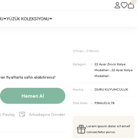
NU
YÜZÜK KOLEKSİYONU
0 Puan - 0 Yorum
Kategori
22 Ayar Zincir Kolye
Modelleri
,
22 Ayar Kolye
Modelleri
 fiyatlarla satın alabilirsiniz!
Marka
DURU KUYUMCULUK
Hemen Al
Stok Kodu
PSN6JDJL78
ü Paylaş
Arkadaşına Gönder
Lorem ipsum dolor sit amet
consectetur purus.