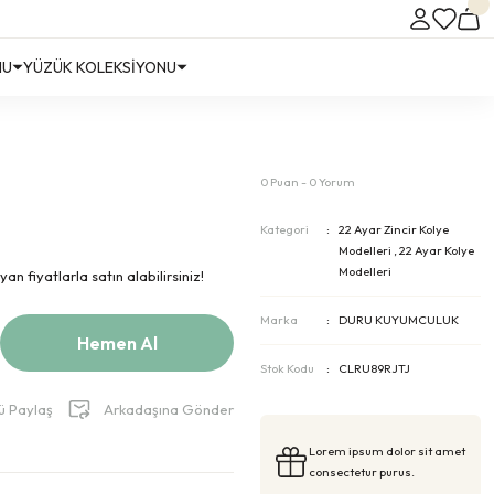
NU
YÜZÜK KOLEKSİYONU
0 Puan - 0 Yorum
Kategori
22 Ayar Zincir Kolye
Modelleri
,
22 Ayar Kolye
Modelleri
n fiyatlarla satın alabilirsiniz!
Marka
DURU KUYUMCULUK
Hemen Al
Stok Kodu
CLRU89RJTJ
ü Paylaş
Arkadaşına Gönder
Lorem ipsum dolor sit amet
consectetur purus.