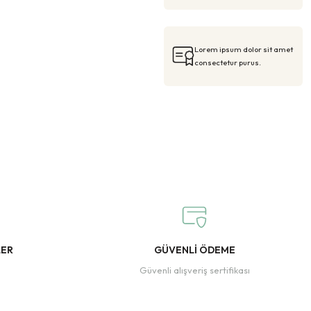
Lorem ipsum dolor sit amet
consectetur purus.
LER
GÜVENLİ ÖDEME
Güvenli alışveriş sertifikası