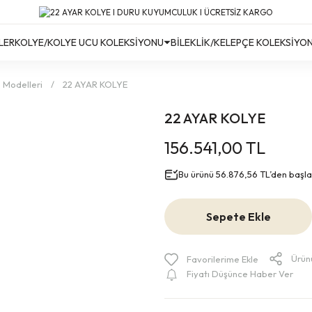
Türkiye’nin Her Yerine Ücretsiz Kargo!
Türkiye’nin Her Yerine Ücretsiz Kargo! #2
Türkiye’nin Her Yerine Ücretsiz Kargo! #3
LER
KOLYE/KOLYE UCU KOLEKSİYONU
BİLEKLİK/KELEPÇE KOLEKSİYO
e Modelleri
22 AYAR KOLYE
22 AYAR KOLYE
156.541,00 TL
Bu ürünü 56.876,56 TL’den başlaya
Sepete Ekle
Ürün
Fiyatı Düşünce Haber Ver