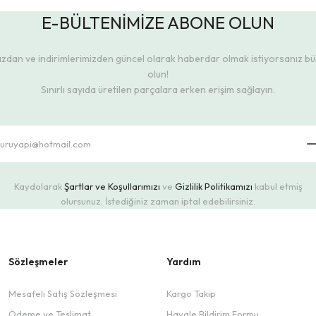
E-BÜLTENİMİZE ABONE OLUN
dan ve indirimlerimizden güncel olarak haberdar olmak istiyorsanız b
olun!
Sınırlı sayıda üretilen parçalara erken erişim sağlayın.
Kaydolarak
Şartlar ve Koşullarımızı
ve
Gizlilik Politikamızı
kabul etmiş
olursunuz. İstediğiniz zaman iptal edebilirsiniz.
Sözleşmeler
Yardım
Mesafeli Satış Sözleşmesi
Kargo Takip
Ödeme ve Teslimat
Havale Bildirim Formu