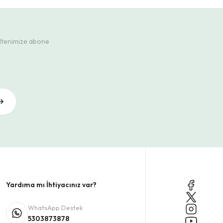
ültenimize abone
Yardıma mı İhtiyacınız var?
WhatsApp Destek
5303873878