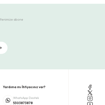
ültenimize abone
Yardıma mı İhtiyacınız var?
WhatsApp Destek
5303873878