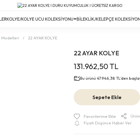
Türkiye’nin Her Yerine Ücretsiz Kargo!
Türkiye’nin Her Yerine Ücretsiz Kargo! #2
Türkiye’nin Her Yerine Ücretsiz Kargo! #3
LER
KOLYE/KOLYE UCU KOLEKSİYONU
BİLEKLİK/KELEPÇE KOLEKSİYO
e Modelleri
22 AYAR KOLYE
22 AYAR KOLYE
131.962,50 TL
Bu ürünü 47.946,38 TL’den başlaya
Sepete Ekle
Ürün
Fiyatı Düşünce Haber Ver