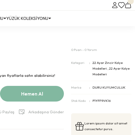
NU
YÜZÜK KOLEKSİYONU
0 Puan - 0 Yorum
Kategori
22 Ayar Zincir Kolye
Modelleri
,
22 Ayar Kolye
Modelleri
n fiyatlarla satın alabilirsiniz!
Marka
DURU KUYUMCULUK
Hemen Al
Stok Kodu
P1YFF9VK16
ü Paylaş
Arkadaşına Gönder
Lorem ipsum dolor sit amet
consectetur purus.