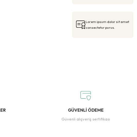
Lorem ipsum dolor sit amet
consectetur purus.
LER
GÜVENLİ ÖDEME
Güvenli alışveriş sertifikası