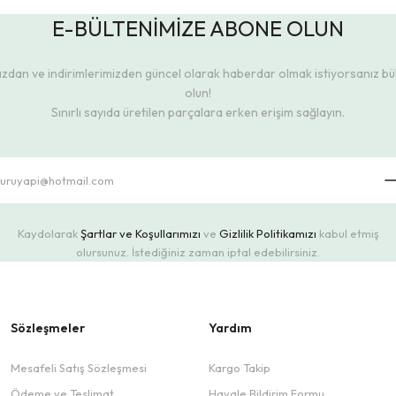
E-BÜLTENİMİZE ABONE OLUN
dan ve indirimlerimizden güncel olarak haberdar olmak istiyorsanız b
olun!
Sınırlı sayıda üretilen parçalara erken erişim sağlayın.
Kaydolarak
Şartlar ve Koşullarımızı
ve
Gizlilik Politikamızı
kabul etmiş
olursunuz. İstediğiniz zaman iptal edebilirsiniz.
Sözleşmeler
Yardım
Mesafeli Satış Sözleşmesi
Kargo Takip
Ödeme ve Teslimat
Havale Bildirim Formu