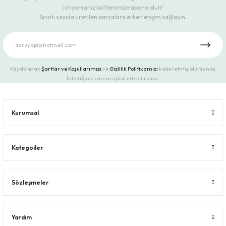
istiyorsanız bültenimize abone olun!
Sınırlı sayıda üretilen parçalara erken erişim sağlayın.
Kaydolarak
Şartlar ve Koşullarımızı
ve
Gizlilik Politikamızı
kabul etmiş olursunuz.
İstediğiniz zaman iptal edebilirsiniz.
Kurumsal
Kategoiler
Sözleşmeler
Yardım