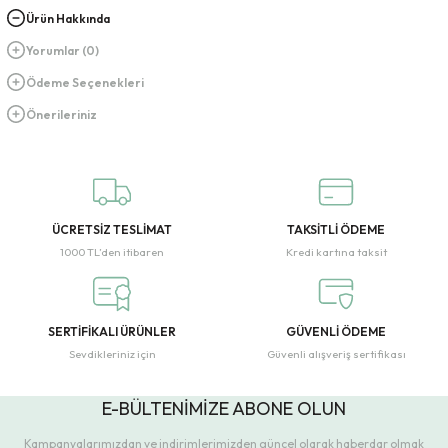
Ürün Hakkında
Yorumlar (0)
Ödeme Seçenekleri
Önerileriniz
ÜCRETSİZ TESLİMAT
TAKSİTLİ ÖDEME
1000 TL’den itibaren
Kredi kartına taksit
SERTİFİKALI ÜRÜNLER
GÜVENLİ ÖDEME
Sevdikleriniz için
Güvenli alışveriş sertifikası
E-BÜLTENİMİZE ABONE OLUN
Kampanyalarımızdan ve indirimlerimizden güncel olarak haberdar olmak