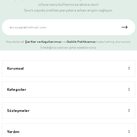
istiyorsanız bültenimize abone olun!
Sınırlı sayıda üretilen parçalara erken erişim sağlayın.
Kaydolarak
Şartlar ve Koşullarımızı
ve
Gizlilik Politikamızı
kabul etmiş olursunuz.
İstediğiniz zaman iptal edebilirsiniz.
Kurumsal
Kategoiler
Sözleşmeler
Yardım