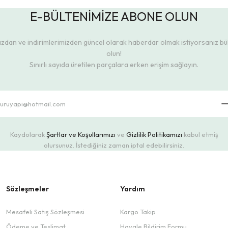
E-BÜLTENİMİZE ABONE OLUN
dan ve indirimlerimizden güncel olarak haberdar olmak istiyorsanız b
olun!
Sınırlı sayıda üretilen parçalara erken erişim sağlayın.
Kaydolarak
Şartlar ve Koşullarımızı
ve
Gizlilik Politikamızı
kabul etmiş
olursunuz. İstediğiniz zaman iptal edebilirsiniz.
Sözleşmeler
Yardım
Mesafeli Satış Sözleşmesi
Kargo Takip
Ödeme ve Teslimat
Havale Bildirim Formu