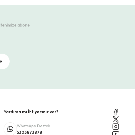
ültenimize abone
Yardıma mı İhtiyacınız var?
WhatsApp Destek
5303873878