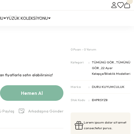
NU
YÜZÜK KOLEKSİYONU
0 Puan - 0 Yorum
Kategori
TÜMÜNÜ GÖR
,
TÜMÜNÜ
GÖR
,
22 Ayar
Kelepçe/Bileklik Modelleri
 fiyatlarla satın alabilirsiniz!
Marka
DURU KUYUMCULUK
Hemen Al
Stok Kodu
EHPRSYZ8
ü Paylaş
Arkadaşına Gönder
Lorem ipsum dolor sit amet
consectetur purus.