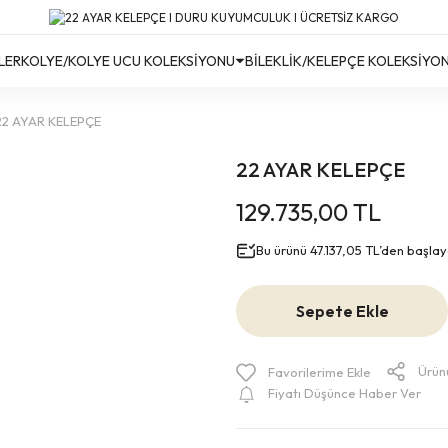
Türkiye’nin Her Yerine Ücretsiz Kargo!
Türkiye’nin Her Yerine Ücretsiz Kargo! #2
Türkiye’nin Her Yerine Ücretsiz Kargo! #3
LER
KOLYE/KOLYE UCU KOLEKSİYONU
BİLEKLİK/KELEPÇE KOLEKSİYO
22 AYAR KELEPÇE
22 AYAR KELEPÇE
129.735,00 TL
Bu ürünü 47.137,05 TL’den başlayan
Sepete Ekle
Ürün
Fiyatı Düşünce Haber Ver