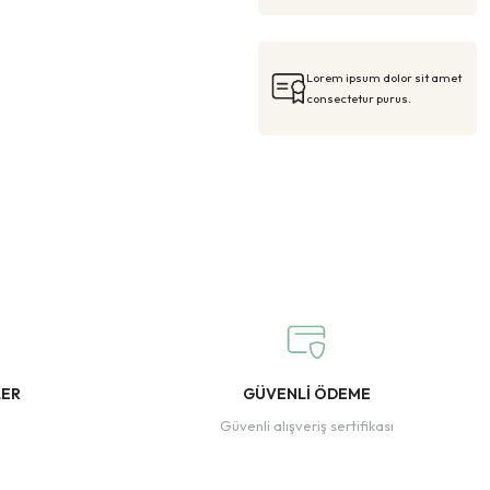
Lorem ipsum dolor sit amet
consectetur purus.
LER
GÜVENLİ ÖDEME
Güvenli alışveriş sertifikası