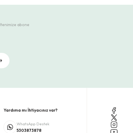
ültenimize abone
Yardıma mı İhtiyacınız var?
WhatsApp Destek
5303873878