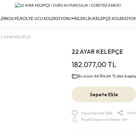
Türkiye’nin Her Yerine Ücretsiz Kargo!
Türkiye’nin Her Yerine Ücretsiz Kargo! #2
Türkiye’nin Her Yerine Ücretsiz Kargo! #3
LER
KOLYE/KOLYE UCU KOLEKSİYONU
BİLEKLİK/KELEPÇE KOLEKSİYO
22 AYAR KELEPÇE
22 AYAR KELEPÇE
182.077,00 TL
Bu ürünü 66.154,64 TL’den başlaya
Sepete Ekle
Ürün
Fiyatı Düşünce Haber Ver