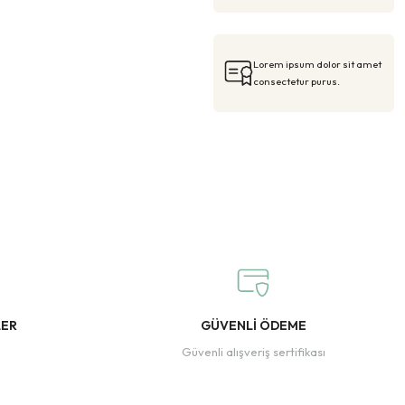
Lorem ipsum dolor sit amet
consectetur purus.
LER
GÜVENLİ ÖDEME
Güvenli alışveriş sertifikası