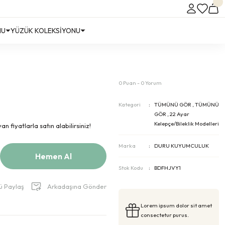
NU
YÜZÜK KOLEKSİYONU
0 Puan - 0 Yorum
Kategori
TÜMÜNÜ GÖR
,
TÜMÜNÜ
GÖR
,
22 Ayar
Kelepçe/Bileklik Modelleri
n fiyatlarla satın alabilirsiniz!
Marka
DURU KUYUMCULUK
Hemen Al
Stok Kodu
BDFHJVY1
ü Paylaş
Arkadaşına Gönder
Lorem ipsum dolor sit amet
consectetur purus.