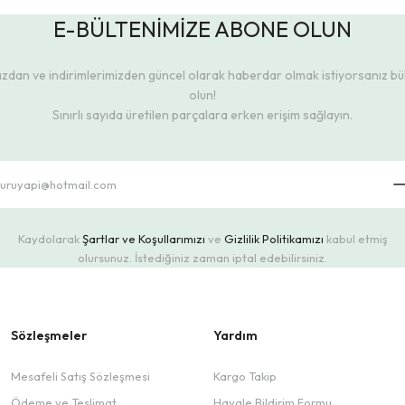
E-BÜLTENİMİZE ABONE OLUN
dan ve indirimlerimizden güncel olarak haberdar olmak istiyorsanız b
olun!
Sınırlı sayıda üretilen parçalara erken erişim sağlayın.
Kaydolarak
Şartlar ve Koşullarımızı
ve
Gizlilik Politikamızı
kabul etmiş
olursunuz. İstediğiniz zaman iptal edebilirsiniz.
Sözleşmeler
Yardım
Mesafeli Satış Sözleşmesi
Kargo Takip
Ödeme ve Teslimat
Havale Bildirim Formu