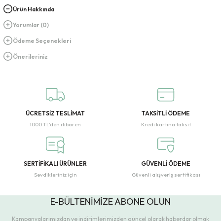
Ürün Hakkında
Yorumlar (0)
Ödeme Seçenekleri
Önerileriniz
ÜCRETSİZ TESLİMAT
TAKSİTLİ ÖDEME
1000 TL’den itibaren
Kredi kartına taksit
SERTİFİKALI ÜRÜNLER
GÜVENLİ ÖDEME
Sevdikleriniz için
Güvenli alışveriş sertifikası
E-BÜLTENİMİZE ABONE OLUN
Kampanyalarımızdan ve indirimlerimizden güncel olarak haberdar olmak