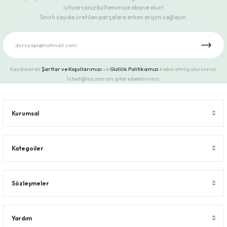
istiyorsanız bültenimize abone olun!
Sınırlı sayıda üretilen parçalara erken erişim sağlayın.
Kaydolarak
Şartlar ve Koşullarımızı
ve
Gizlilik Politikamızı
kabul etmiş olursunuz.
İstediğiniz zaman iptal edebilirsiniz.
Kurumsal
Kategoiler
Sözleşmeler
Yardım