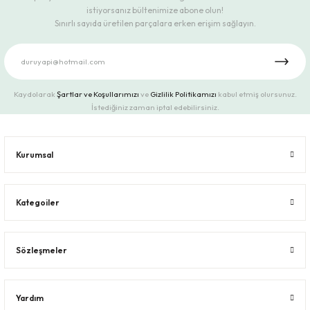
istiyorsanız bültenimize abone olun!
Sınırlı sayıda üretilen parçalara erken erişim sağlayın.
Kaydolarak
Şartlar ve Koşullarımızı
ve
Gizlilik Politikamızı
kabul etmiş olursunuz.
İstediğiniz zaman iptal edebilirsiniz.
Kurumsal
Kategoiler
Sözleşmeler
Yardım