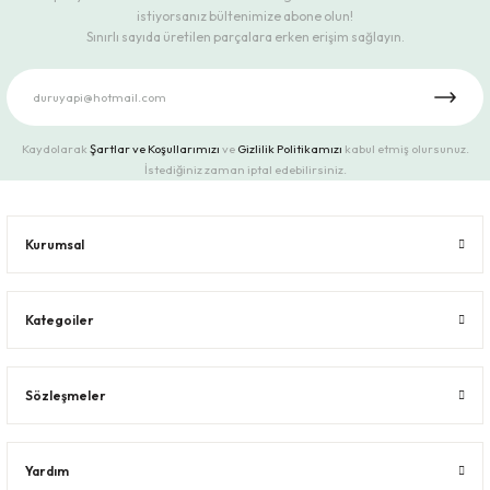
istiyorsanız bültenimize abone olun!
Sınırlı sayıda üretilen parçalara erken erişim sağlayın.
Kaydolarak
Şartlar ve Koşullarımızı
ve
Gizlilik Politikamızı
kabul etmiş olursunuz.
İstediğiniz zaman iptal edebilirsiniz.
Kurumsal
Kategoiler
Sözleşmeler
Yardım