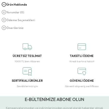
Ürün Hakkında
Yorumlar (0)
Ödeme Seçenekleri
Önerileriniz
ÜCRETSİZ TESLİMAT
TAKSİTLİ ÖDEME
1000 TL’den itibaren
Kredi kartına taksit
SERTİFİKALI ÜRÜNLER
GÜVENLİ ÖDEME
Sevdikleriniz için
Güvenli alışveriş sertifikası
E-BÜLTENİMİZE ABONE OLUN
Kampanyalarımızdan ve indirimlerimizden güncel olarak haberdar olmak