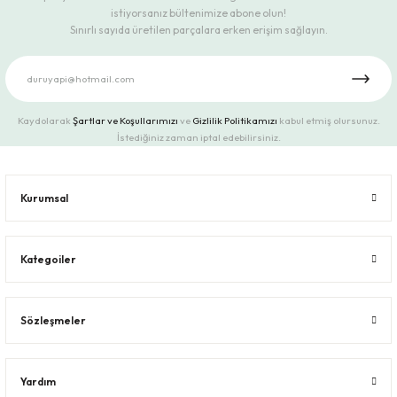
istiyorsanız bültenimize abone olun!
Sınırlı sayıda üretilen parçalara erken erişim sağlayın.
Kaydolarak
Şartlar ve Koşullarımızı
ve
Gizlilik Politikamızı
kabul etmiş olursunuz.
İstediğiniz zaman iptal edebilirsiniz.
Kurumsal
Kategoiler
Sözleşmeler
Yardım