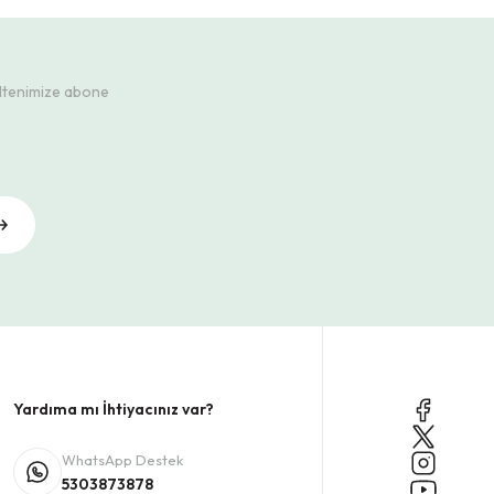
ültenimize abone
Yardıma mı İhtiyacınız var?
WhatsApp Destek
5303873878