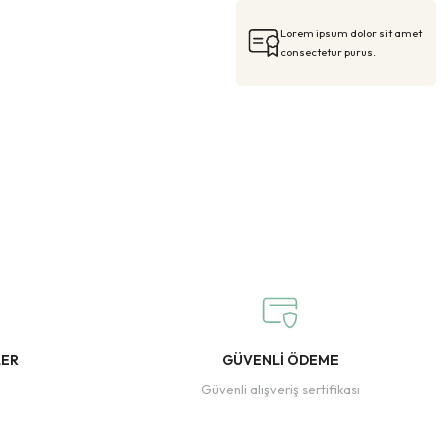
Lorem ipsum dolor sit amet
consectetur purus.
LER
GÜVENLİ ÖDEME
Güvenli alışveriş sertifikası