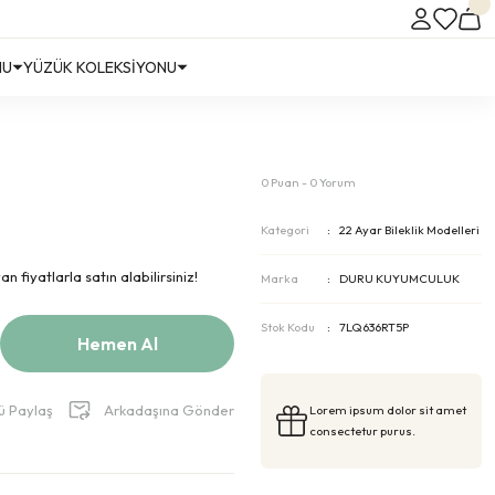
NU
YÜZÜK KOLEKSİYONU
0 Puan - 0 Yorum
Kategori
22 Ayar Bileklik Modelleri
 fiyatlarla satın alabilirsiniz!
Marka
DURU KUYUMCULUK
Stok Kodu
7LQ636RT5P
Hemen Al
ü Paylaş
Arkadaşına Gönder
Lorem ipsum dolor sit amet
consectetur purus.