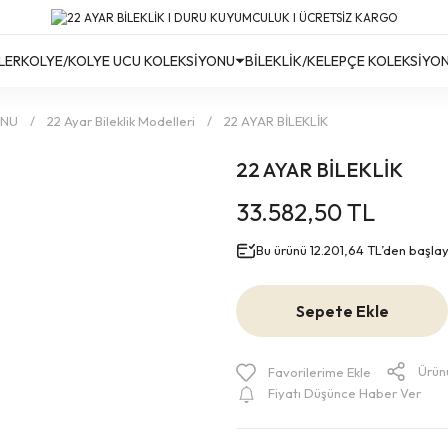
Türkiye’nin Her Yerine Ücretsiz Kargo!
Türkiye’nin Her Yerine Ücretsiz Kargo! #2
Türkiye’nin Her Yerine Ücretsiz Kargo! #3
LER
KOLYE/KOLYE UCU KOLEKSİYONU
BİLEKLİK/KELEPÇE KOLEKSİYO
ONU
22 Ayar Bileklik Modelleri
22 AYAR BİLEKLİK
22 AYAR BİLEKLİK
33.582,50 TL
Bu ürünü 12.201,64 TL’den başlayan
Sepete Ekle
Ürün
Fiyatı Düşünce Haber Ver