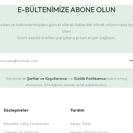
E-BÜLTENİMİZE ABONE OLUN
dan ve indirimlerimizden güncel olarak haberdar olmak istiyorsanız b
olun!
Sınırlı sayıda üretilen parçalara erken erişim sağlayın.
Kaydolarak
Şartlar ve Koşullarımızı
ve
Gizlilik Politikamızı
kabul etmiş
olursunuz. İstediğiniz zaman iptal edebilirsiniz.
Sözleşmeler
Yardım
Mesafeli Satış Sözleşmesi
Kargo Takip
Ödeme ve Teslimat
Havale Bildirim Formu