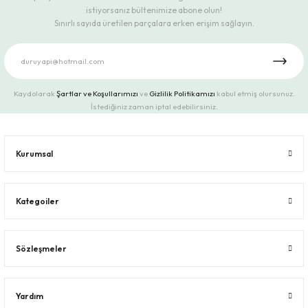
istiyorsanız bültenimize abone olun!
Sınırlı sayıda üretilen parçalara erken erişim sağlayın.
Kaydolarak
Şartlar ve Koşullarımızı
ve
Gizlilik Politikamızı
kabul etmiş olursunuz.
İstediğiniz zaman iptal edebilirsiniz.
Kurumsal
Kategoiler
Sözleşmeler
Yardım