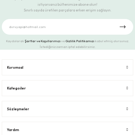
istiyorsanız bültenimize abone olun!
Sınırlı sayıda üretilen parçalara erken erişim sağlayın.
Kaydolarak
Şartlar ve Koşullarımızı
ve
Gizlilik Politikamızı
kabul etmiş olursunuz.
İstediğiniz zaman iptal edebilirsiniz.
Kurumsal
Kategoiler
Sözleşmeler
Yardım