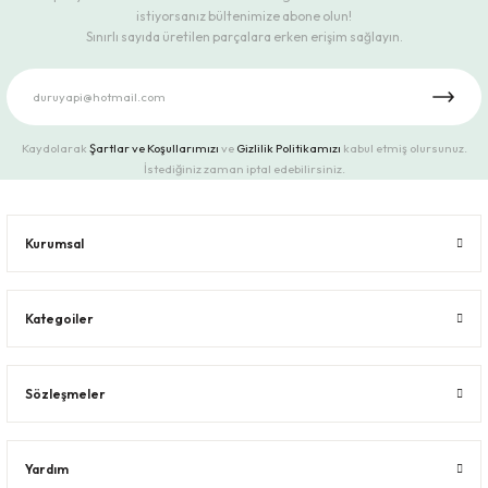
istiyorsanız bültenimize abone olun!
Sınırlı sayıda üretilen parçalara erken erişim sağlayın.
Kaydolarak
Şartlar ve Koşullarımızı
ve
Gizlilik Politikamızı
kabul etmiş olursunuz.
İstediğiniz zaman iptal edebilirsiniz.
Kurumsal
Kategoiler
Sözleşmeler
Yardım