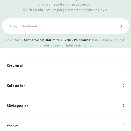
istiyorsanız bültenimize abone olun!
Sınırlı sayıda üretilen parçalara erken erişim sağlayın.
Kaydolarak
Şartlar ve Koşullarımızı
ve
Gizlilik Politikamızı
kabul etmiş olursunuz.
İstediğiniz zaman iptal edebilirsiniz.
Kurumsal
Kategoiler
Sözleşmeler
Yardım