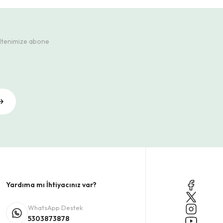
ültenimize abone
Yardıma mı İhtiyacınız var?
WhatsApp Destek
5303873878