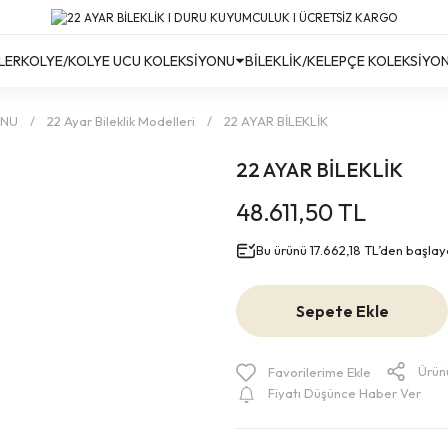
Türkiye’nin Her Yerine Ücretsiz Kargo!
Türkiye’nin Her Yerine Ücretsiz Kargo! #2
Türkiye’nin Her Yerine Ücretsiz Kargo! #3
LER
KOLYE/KOLYE UCU KOLEKSİYONU
BİLEKLİK/KELEPÇE KOLEKSİYO
ONU
22 Ayar Bileklik Modelleri
22 AYAR BİLEKLİK
22 AYAR BİLEKLİK
48.611,50 TL
Bu ürünü 17.662,18 TL’den başlayan
Sepete Ekle
Ürün
Fiyatı Düşünce Haber Ver