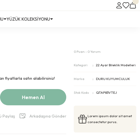
NU
YÜZÜK KOLEKSİYONU
0 Puan - 0 Yorum
Kategori
22 Ayar Bileklik Modelleri
 fiyatlarla satın alabilirsiniz!
Marka
DURU KUYUMCULUK
Stok Kodu
QTAP83VTEJ
Hemen Al
ü Paylaş
Arkadaşına Gönder
Lorem ipsum dolor sit amet
consectetur purus.