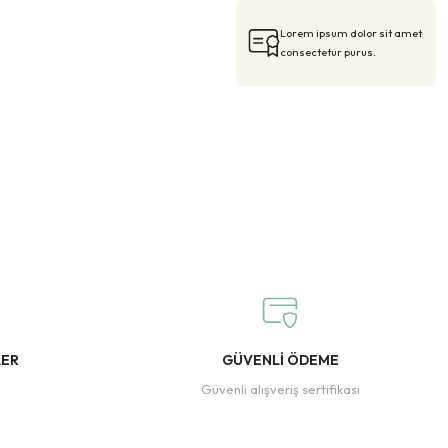
Lorem ipsum dolor sit amet
consectetur purus.
LER
GÜVENLİ ÖDEME
Güvenli alışveriş sertifikası