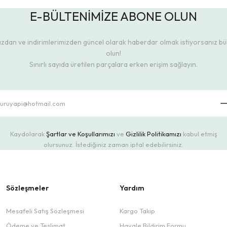
E-BÜLTENİMİZE ABONE OLUN
dan ve indirimlerimizden güncel olarak haberdar olmak istiyorsanız b
olun!
Sınırlı sayıda üretilen parçalara erken erişim sağlayın.
Kaydolarak
Şartlar ve Koşullarımızı
ve
Gizlilik Politikamızı
kabul etmiş
olursunuz. İstediğiniz zaman iptal edebilirsiniz.
Sözleşmeler
Yardım
Mesafeli Satış Sözleşmesi
Kargo Takip
Ödeme ve Teslimat
Havale Bildirim Formu