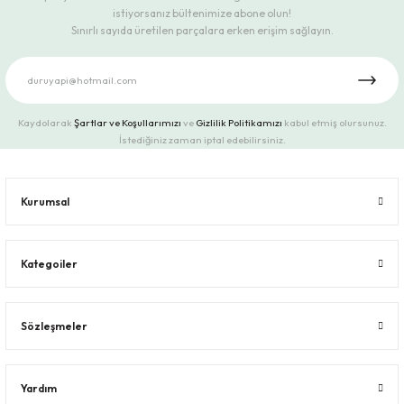
istiyorsanız bültenimize abone olun!
Sınırlı sayıda üretilen parçalara erken erişim sağlayın.
Kaydolarak
Şartlar ve Koşullarımızı
ve
Gizlilik Politikamızı
kabul etmiş olursunuz.
İstediğiniz zaman iptal edebilirsiniz.
Kurumsal
Kategoiler
Sözleşmeler
Yardım