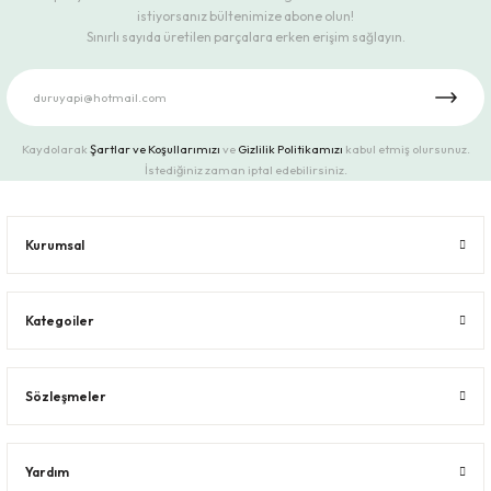
istiyorsanız bültenimize abone olun!
Sınırlı sayıda üretilen parçalara erken erişim sağlayın.
Kaydolarak
Şartlar ve Koşullarımızı
ve
Gizlilik Politikamızı
kabul etmiş olursunuz.
İstediğiniz zaman iptal edebilirsiniz.
Kurumsal
Kategoiler
Sözleşmeler
Yardım