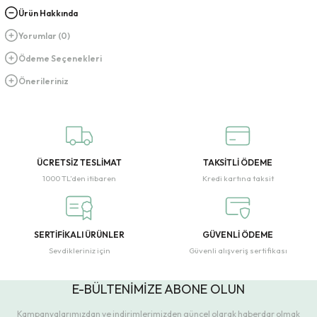
Ürün Hakkında
Yorumlar (0)
Ödeme Seçenekleri
Önerileriniz
ÜCRETSİZ TESLİMAT
TAKSİTLİ ÖDEME
1000 TL’den itibaren
Kredi kartına taksit
SERTİFİKALI ÜRÜNLER
GÜVENLİ ÖDEME
Sevdikleriniz için
Güvenli alışveriş sertifikası
E-BÜLTENİMİZE ABONE OLUN
Kampanyalarımızdan ve indirimlerimizden güncel olarak haberdar olmak