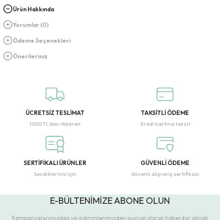
Ürün Hakkında
Yorumlar (0)
Ödeme Seçenekleri
Önerileriniz
ÜCRETSİZ TESLİMAT
TAKSİTLİ ÖDEME
1000 TL’den itibaren
Kredi kartına taksit
SERTİFİKALI ÜRÜNLER
GÜVENLİ ÖDEME
Sevdikleriniz için
Güvenli alışveriş sertifikası
E-BÜLTENİMİZE ABONE OLUN
Kampanyalarımızdan ve indirimlerimizden güncel olarak haberdar olmak