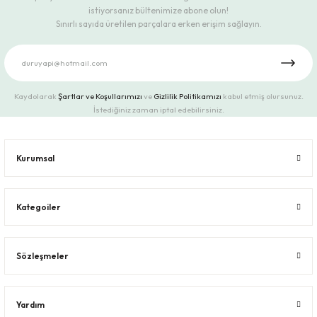
istiyorsanız bültenimize abone olun!
Sınırlı sayıda üretilen parçalara erken erişim sağlayın.
Kaydolarak
Şartlar ve Koşullarımızı
ve
Gizlilik Politikamızı
kabul etmiş olursunuz.
İstediğiniz zaman iptal edebilirsiniz.
Kurumsal
Kategoiler
Sözleşmeler
Yardım