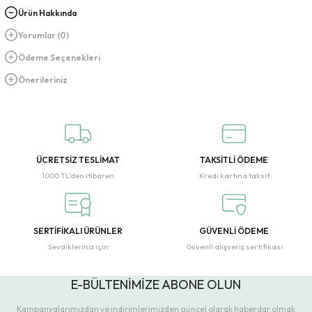
Ürün Hakkında
Yorumlar (0)
Ödeme Seçenekleri
Önerileriniz
ÜCRETSİZ TESLİMAT
TAKSİTLİ ÖDEME
1000 TL’den itibaren
Kredi kartına taksit
SERTİFİKALI ÜRÜNLER
GÜVENLİ ÖDEME
Sevdikleriniz için
Güvenli alışveriş sertifikası
E-BÜLTENİMİZE ABONE OLUN
Kampanyalarımızdan ve indirimlerimizden güncel olarak haberdar olmak