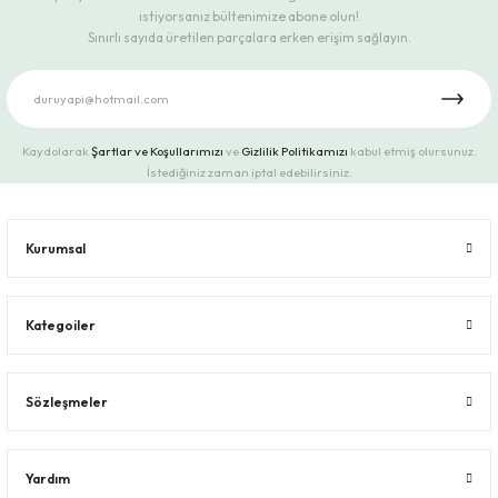
istiyorsanız bültenimize abone olun!
Sınırlı sayıda üretilen parçalara erken erişim sağlayın.
Kaydolarak
Şartlar ve Koşullarımızı
ve
Gizlilik Politikamızı
kabul etmiş olursunuz.
İstediğiniz zaman iptal edebilirsiniz.
Kurumsal
Kategoiler
Sözleşmeler
Yardım