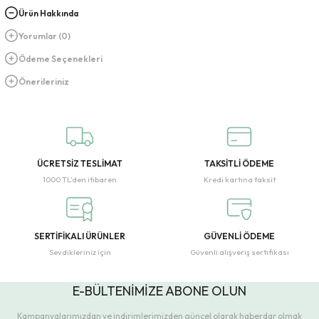
Ürün Hakkında
Yorumlar (0)
Ödeme Seçenekleri
Önerileriniz
ÜCRETSİZ TESLİMAT
TAKSİTLİ ÖDEME
1000 TL’den itibaren
Kredi kartına taksit
SERTİFİKALI ÜRÜNLER
GÜVENLİ ÖDEME
Sevdikleriniz için
Güvenli alışveriş sertifikası
E-BÜLTENİMİZE ABONE OLUN
Kampanyalarımızdan ve indirimlerimizden güncel olarak haberdar olmak