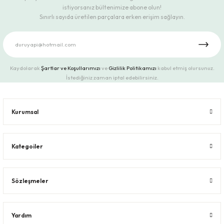
istiyorsanız bültenimize abone olun!
Sınırlı sayıda üretilen parçalara erken erişim sağlayın.
Kaydolarak
Şartlar ve Koşullarımızı
ve
Gizlilik Politikamızı
kabul etmiş olursunuz.
İstediğiniz zaman iptal edebilirsiniz.
Kurumsal
Kategoiler
Sözleşmeler
Yardım