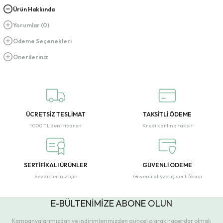
Ürün Hakkında
Yorumlar (0)
Ödeme Seçenekleri
Önerileriniz
ÜCRETSİZ TESLİMAT
TAKSİTLİ ÖDEME
1000 TL’den itibaren
Kredi kartına taksit
SERTİFİKALI ÜRÜNLER
GÜVENLİ ÖDEME
Sevdikleriniz için
Güvenli alışveriş sertifikası
E-BÜLTENİMİZE ABONE OLUN
Kampanyalarımızdan ve indirimlerimizden güncel olarak haberdar olmak