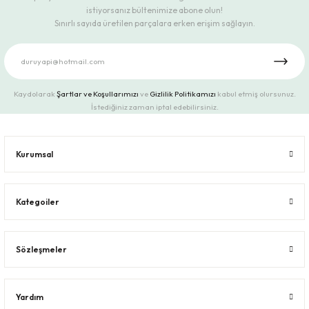
istiyorsanız bültenimize abone olun!
Sınırlı sayıda üretilen parçalara erken erişim sağlayın.
Kaydolarak
Şartlar ve Koşullarımızı
ve
Gizlilik Politikamızı
kabul etmiş olursunuz.
İstediğiniz zaman iptal edebilirsiniz.
Kurumsal
Kategoiler
Sözleşmeler
Yardım