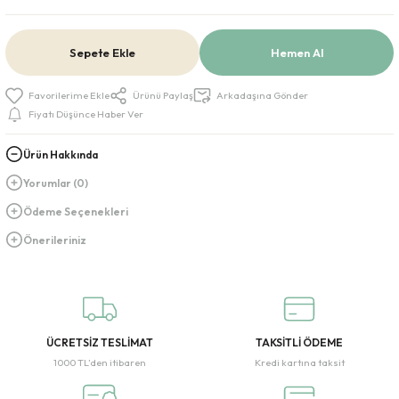
Sepete Ekle
Hemen Al
Ürünü Paylaş
Arkadaşına Gönder
Fiyatı Düşünce Haber Ver
Ürün Hakkında
Yorumlar (0)
Ödeme Seçenekleri
Önerileriniz
ÜCRETSİZ TESLİMAT
TAKSİTLİ ÖDEME
1000 TL’den itibaren
Kredi kartına taksit