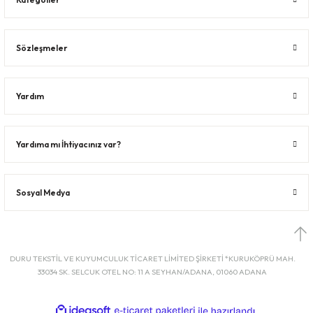
Sözleşmeler
Yardım
Yardıma mı İhtiyacınız var?
Sosyal Medya
DURU TEKSTİL VE KUYUMCULUK TİCARET LİMİTED ŞİRKETİ *KURUKÖPRÜ MAH.
33034 SK. SELCUK OTEL NO: 11 A SEYHAN/ADANA, 01060 ADANA
ideasoft
ile
e-