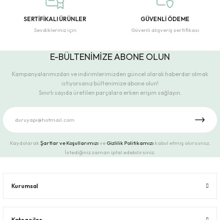
SERTİFİKALI ÜRÜNLER
GÜVENLİ ÖDEME
Sevdikleriniz için
Güvenli alışveriş sertifikası
E-BÜLTENİMİZE ABONE OLUN
Kampanyalarımızdan ve indirimlerimizden güncel olarak haberdar olmak
istiyorsanız bültenimize abone olun!
Sınırlı sayıda üretilen parçalara erken erişim sağlayın.
Kaydolarak
Şartlar ve Koşullarımızı
ve
Gizlilik Politikamızı
kabul etmiş olursunuz.
İstediğiniz zaman iptal edebilirsiniz.
Kurumsal
Kategoiler