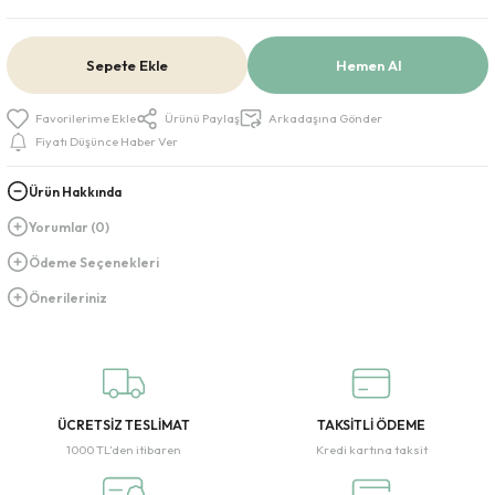
Sepete Ekle
Hemen Al
Ürünü Paylaş
Arkadaşına Gönder
Fiyatı Düşünce Haber Ver
Ürün Hakkında
Yorumlar (0)
Ödeme Seçenekleri
Önerileriniz
ÜCRETSİZ TESLİMAT
TAKSİTLİ ÖDEME
1000 TL’den itibaren
Kredi kartına taksit