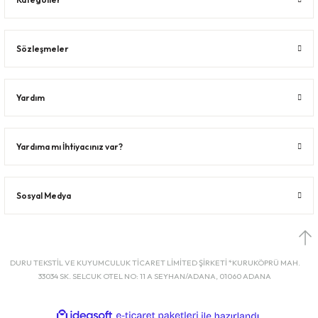
Sözleşmeler
Yardım
Yardıma mı İhtiyacınız var?
Sosyal Medya
DURU TEKSTİL VE KUYUMCULUK TİCARET LİMİTED ŞİRKETİ *KURUKÖPRÜ MAH.
33034 SK. SELCUK OTEL NO: 11 A SEYHAN/ADANA, 01060 ADANA
ideasoft
ile
e-