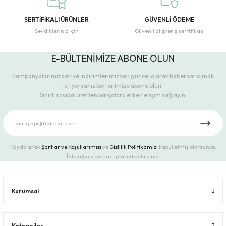
SERTİFİKALI ÜRÜNLER
GÜVENLİ ÖDEME
Sevdikleriniz için
Güvenli alışveriş sertifikası
E-BÜLTENİMİZE ABONE OLUN
Kampanyalarımızdan ve indirimlerimizden güncel olarak haberdar olmak
istiyorsanız bültenimize abone olun!
Sınırlı sayıda üretilen parçalara erken erişim sağlayın.
Kaydolarak
Şartlar ve Koşullarımızı
ve
Gizlilik Politikamızı
kabul etmiş olursunuz.
İstediğiniz zaman iptal edebilirsiniz.
Kurumsal
Kategoiler