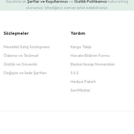
Kaydolarak
Şartlar ve Koşullarımızı
ve
Gizlilik Politikamızı
kabul etmiş
olursunuz. İstediğiniz zaman iptal edebilirsiniz.
Sözleşmeler
Yardım
Mesafeli Satış Sözleşmesi
Kargo Takip
Ödeme ve Teslimat
Havale Bildirim Formu
Gizlilik ve Güvenlik
Banka Hesap Numaraları
Değişim ve İade Şartları
S.S.S
Hediye Paketi
Sertifikalar