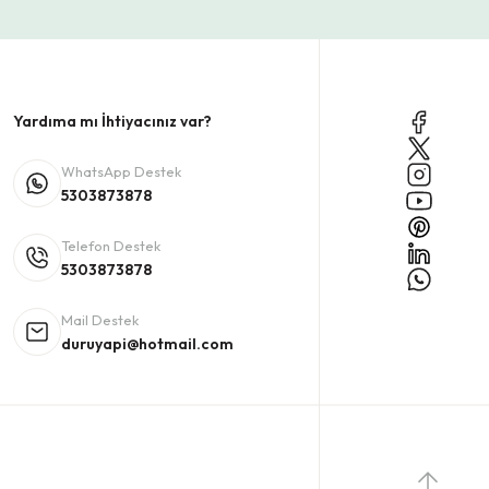
Yardıma mı İhtiyacınız var?
WhatsApp Destek
5303873878
Telefon Destek
5303873878
Mail Destek
duruyapi@hotmail.com