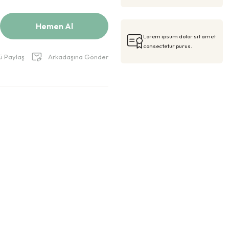
Hemen Al
Lorem ipsum dolor sit amet
consectetur purus.
ü Paylaş
Arkadaşına Gönder