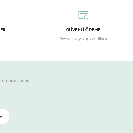
LER
GÜVENLİ ÖDEME
Güvenli alışveriş sertifikası
ültenimize abone