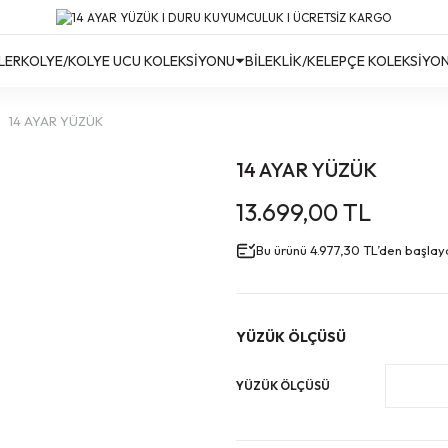
Türkiye’nin Her Yerine Ücretsiz Kargo!
Türkiye’nin Her Yerine Ücretsiz Kargo! #2
Türkiye’nin Her Yerine Ücretsiz Kargo! #3
LER
KOLYE/KOLYE UCU KOLEKSİYONU
BİLEKLİK/KELEPÇE KOLEKSİYO
14 AYAR YÜZÜK
14 AYAR YÜZÜK
13.699,00 TL
Bu ürünü 4.977,30 TL’den başlayan 
YÜZÜK ÖLÇÜSÜ
YÜZÜK ÖLÇÜSÜ