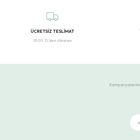
ÜCRETSİZ TESLİMAT
1000 TL’den itibaren
Kampanyalarımız