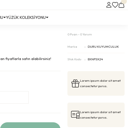
NU
YÜZÜK KOLEKSİYONU
0 Puan - 0 Yorum
Marka
DURU KUYUMCULUK
 fiyatlarla satın alabilirsiniz!
Stok Kodu
EKNPSX24
Lorem ipsum dolor sit amet
consectetur purus.
Lorem ipsum dolor sit amet
consectetur purus.