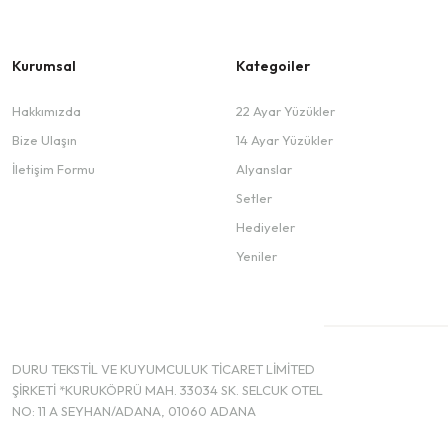
Kurumsal
Kategoiler
Hakkımızda
22 Ayar Yüzükler
Bize Ulaşın
14 Ayar Yüzükler
İletişim Formu
Alyanslar
Setler
Hediyeler
Yeniler
DURU TEKSTİL VE KUYUMCULUK TİCARET LİMİTED
ŞİRKETİ *KURUKÖPRÜ MAH. 33034 SK. SELCUK OTEL
NO: 11 A SEYHAN/ADANA, 01060 ADANA