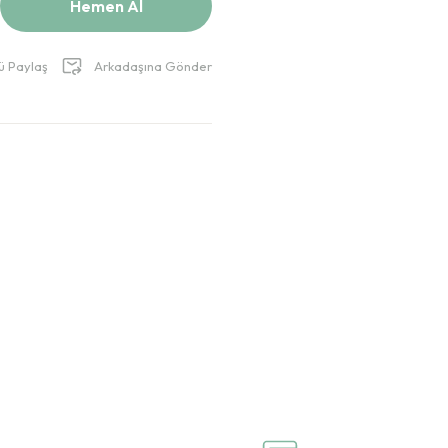
Hemen Al
ü Paylaş
Arkadaşına Gönder