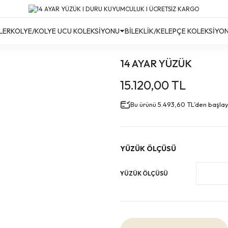
Türkiye’nin Her Yerine Ücretsiz Kargo!
Türkiye’nin Her Yerine Ücretsiz Kargo! #2
Türkiye’nin Her Yerine Ücretsiz Kargo! #3
LER
KOLYE/KOLYE UCU KOLEKSİYONU
BİLEKLİK/KELEPÇE KOLEKSİYO
14 AYAR YÜZÜK
15.120,00 TL
Bu ürünü 5.493,60 TL’den başlayan
YÜZÜK ÖLÇÜSÜ
YÜZÜK ÖLÇÜSÜ