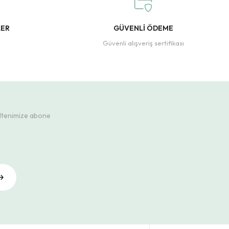
LER
GÜVENLİ ÖDEME
Güvenli alışveriş sertifikası
ültenimize abone