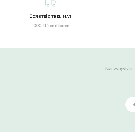
ÜCRETSİZ TESLİMAT
1000 TL’den itibaren
Kampanyalarımız