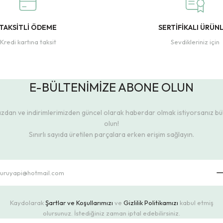
TAKSİTLİ ÖDEME
SERTİFİKALI ÜRÜN
Kredi kartına taksit
Sevdikleriniz için
E-BÜLTENİMİZE ABONE OLUN
dan ve indirimlerimizden güncel olarak haberdar olmak istiyorsanız b
olun!
Sınırlı sayıda üretilen parçalara erken erişim sağlayın.
Kaydolarak
Şartlar ve Koşullarımızı
ve
Gizlilik Politikamızı
kabul etmiş
olursunuz. İstediğiniz zaman iptal edebilirsiniz.