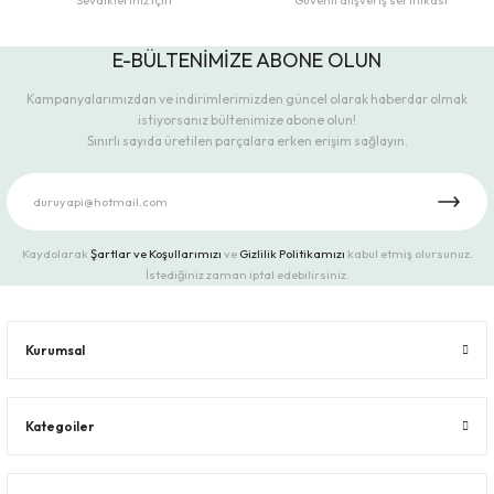
Sevdikleriniz için
Güvenli alışveriş sertifikası
E-BÜLTENİMİZE ABONE OLUN
Kampanyalarımızdan ve indirimlerimizden güncel olarak haberdar olmak
istiyorsanız bültenimize abone olun!
Sınırlı sayıda üretilen parçalara erken erişim sağlayın.
Kaydolarak
Şartlar ve Koşullarımızı
ve
Gizlilik Politikamızı
kabul etmiş olursunuz.
İstediğiniz zaman iptal edebilirsiniz.
Kurumsal
Kategoiler