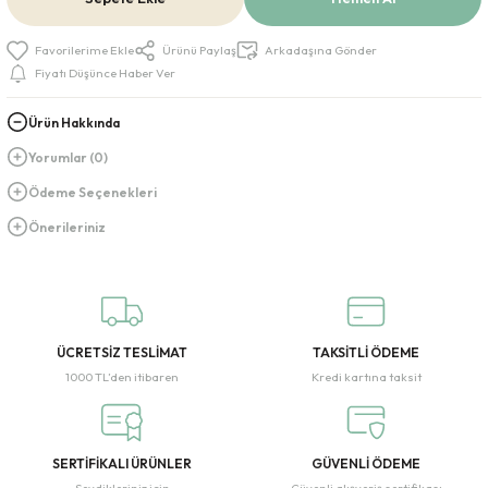
Ürünü Paylaş
Arkadaşına Gönder
Fiyatı Düşünce Haber Ver
Ürün Hakkında
Yorumlar (0)
Ödeme Seçenekleri
Önerileriniz
ÜCRETSİZ TESLİMAT
TAKSİTLİ ÖDEME
1000 TL’den itibaren
Kredi kartına taksit
SERTİFİKALI ÜRÜNLER
GÜVENLİ ÖDEME