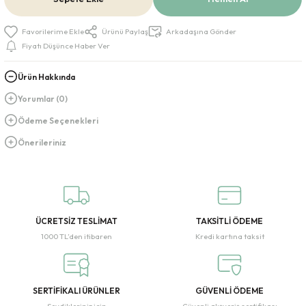
Ürünü Paylaş
Arkadaşına Gönder
Fiyatı Düşünce Haber Ver
Ürün Hakkında
Yorumlar (0)
Ödeme Seçenekleri
Önerileriniz
ÜCRETSİZ TESLİMAT
TAKSİTLİ ÖDEME
1000 TL’den itibaren
Kredi kartına taksit
SERTİFİKALI ÜRÜNLER
GÜVENLİ ÖDEME