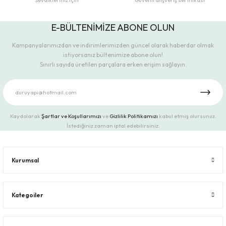
Sevdikleriniz için
Güvenli alışveriş sertifikası
E-BÜLTENİMİZE ABONE OLUN
Kampanyalarımızdan ve indirimlerimizden güncel olarak haberdar olmak
istiyorsanız bültenimize abone olun!
Sınırlı sayıda üretilen parçalara erken erişim sağlayın.
Kaydolarak
Şartlar ve Koşullarımızı
ve
Gizlilik Politikamızı
kabul etmiş olursunuz.
İstediğiniz zaman iptal edebilirsiniz.
Kurumsal
Kategoiler