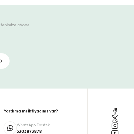
ültenimize abone
Yardıma mı İhtiyacınız var?
WhatsApp Destek
5303873878