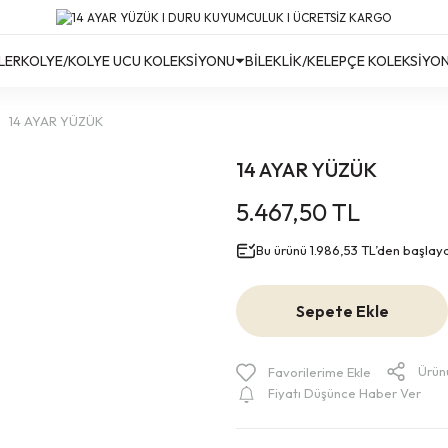
Türkiye’nin Her Yerine Ücretsiz Kargo!
Türkiye’nin Her Yerine Ücretsiz Kargo! #2
Türkiye’nin Her Yerine Ücretsiz Kargo! #3
LER
KOLYE/KOLYE UCU KOLEKSİYONU
BİLEKLİK/KELEPÇE KOLEKSİYO
14 AYAR YÜZÜK
14 AYAR YÜZÜK
5.467,50 TL
Bu ürünü 1.986,53 TL’den başlayan 
Sepete Ekle
Ürün
Fiyatı Düşünce Haber Ver