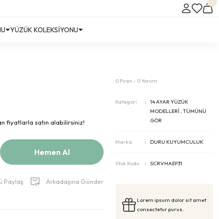
NU
YÜZÜK KOLEKSİYONU
0 Puan - 0 Yorum
Kategori
14 AYAR YÜZÜK
MODELLERİ
,
TÜMÜNÜ
GÖR
fiyatlarla satın alabilirsiniz!
Marka
DURU KUYUMCULUK
Hemen Al
Stok Kodu
SCRVHAEF31
ü Paylaş
Arkadaşına Gönder
Lorem ipsum dolor sit amet
consectetur purus.