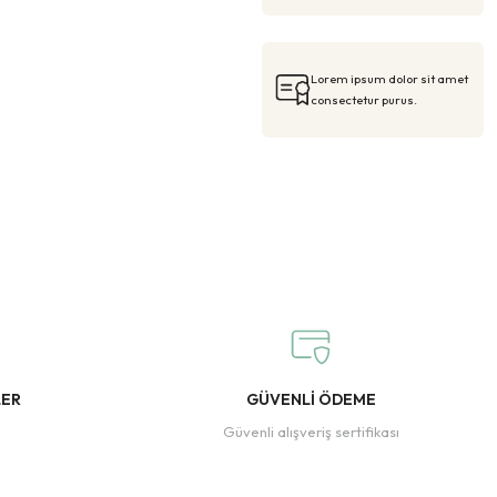
Lorem ipsum dolor sit amet
consectetur purus.
LER
GÜVENLİ ÖDEME
Güvenli alışveriş sertifikası