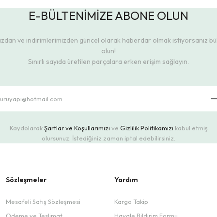
E-BÜLTENİMİZE ABONE OLUN
dan ve indirimlerimizden güncel olarak haberdar olmak istiyorsanız b
olun!
Sınırlı sayıda üretilen parçalara erken erişim sağlayın.
Kaydolarak
Şartlar ve Koşullarımızı
ve
Gizlilik Politikamızı
kabul etmiş
olursunuz. İstediğiniz zaman iptal edebilirsiniz.
Sözleşmeler
Yardım
Mesafeli Satış Sözleşmesi
Kargo Takip
Ödeme ve Teslimat
Havale Bildirim Formu