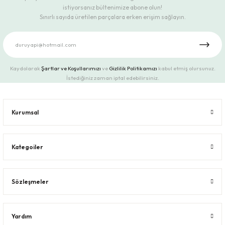
istiyorsanız bültenimize abone olun!
Sınırlı sayıda üretilen parçalara erken erişim sağlayın.
Kaydolarak
Şartlar ve Koşullarımızı
ve
Gizlilik Politikamızı
kabul etmiş olursunuz.
İstediğiniz zaman iptal edebilirsiniz.
Kurumsal
Kategoiler
Sözleşmeler
Yardım