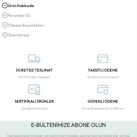
Ürün Hakkında
Yorumlar (0)
Ödeme Seçenekleri
Önerileriniz
ÜCRETSİZ TESLİMAT
TAKSİTLİ ÖDEME
1000 TL’den itibaren
Kredi kartına taksit
SERTİFİKALI ÜRÜNLER
GÜVENLİ ÖDEME
Sevdikleriniz için
Güvenli alışveriş sertifikası
E-BÜLTENİMİZE ABONE OLUN
Kampanyalarımızdan ve indirimlerimizden güncel olarak haberdar olmak