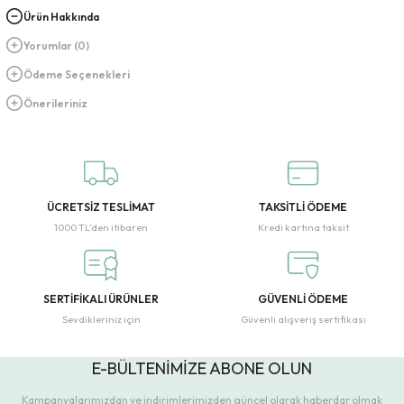
Ürün Hakkında
Yorumlar (0)
Ödeme Seçenekleri
Önerileriniz
ÜCRETSİZ TESLİMAT
TAKSİTLİ ÖDEME
1000 TL’den itibaren
Kredi kartına taksit
SERTİFİKALI ÜRÜNLER
GÜVENLİ ÖDEME
Sevdikleriniz için
Güvenli alışveriş sertifikası
E-BÜLTENİMİZE ABONE OLUN
Kampanyalarımızdan ve indirimlerimizden güncel olarak haberdar olmak