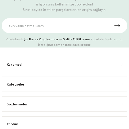
istiyorsanız bültenimize abone olun!
Sınırlı sayıda üretilen parçalara erken erişim sağlayın.
Kaydolarak
Şartlar ve Koşullarımızı
ve
Gizlilik Politikamızı
kabul etmiş olursunuz.
İstediğiniz zaman iptal edebilirsiniz.
Kurumsal
Kategoiler
Sözleşmeler
Yardım