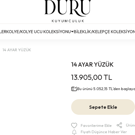
Türkiye’nin Her Yerine Ücretsiz Kargo!
Türkiye’nin Her Yerine Ücretsiz Kargo! #2
Türkiye’nin Her Yerine Ücretsiz Kargo! #3
LER
KOLYE/KOLYE UCU KOLEKSİYONU
BİLEKLİK/KELEPÇE KOLEKSİYO
14 AYAR YÜZÜK
14 AYAR YÜZÜK
13.905,00 TL
Bu ürünü 5.052,15 TL’den başlayan 
Sepete Ekle
Ürün
Fiyatı Düşünce Haber Ver