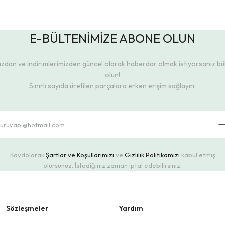
E-BÜLTENİMİZE ABONE OLUN
dan ve indirimlerimizden güncel olarak haberdar olmak istiyorsanız b
olun!
Sınırlı sayıda üretilen parçalara erken erişim sağlayın.
Kaydolarak
Şartlar ve Koşullarımızı
ve
Gizlilik Politikamızı
kabul etmiş
olursunuz. İstediğiniz zaman iptal edebilirsiniz.
Sözleşmeler
Yardım