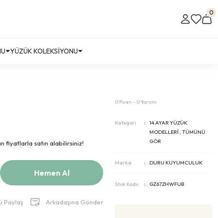
0
NU
YÜZÜK KOLEKSİYONU
0 Puan - 0 Yorum
Kategori
14 AYAR YÜZÜK
MODELLERİ
,
TÜMÜNÜ
GÖR
fiyatlarla satın alabilirsiniz!
Marka
DURU KUYUMCULUK
Hemen Al
Stok Kodu
GZ67ZHWFUB
ü Paylaş
Arkadaşına Gönder